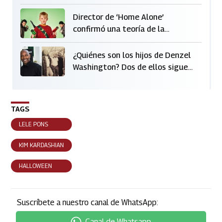
de divorcio con Brad Pitt tras
ocho años
Director de ‘Home Alone’
confirmó una teoría de la
película que más se habla en
redes sociales
¿Quiénes son los hijos de Denzel
Washington? Dos de ellos siguen
sus pasos como actor
TAGS
LELE PONS
KIM KARDASHIAN
HALLOWEEN
Suscríbete a nuestro canal de WhatsApp:
Canal de Whatsapp