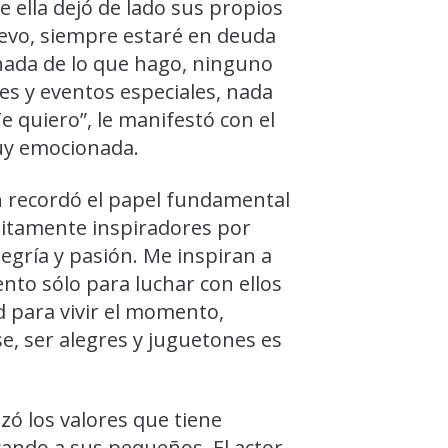
 ella dejó de lado sus propios
uevo, siempre estaré en deuda
e nada de lo que hago, ninguno
s y eventos especiales, nada
 Te quiero”, le manifestó con el
uy emocionada.
n recordó el papel fundamental
initamente inspiradores por
gría y pasión. Me inspiran a
to sólo para luchar con ellos
ad para vivir el momento,
rse, ser alegres y juguetones es
zó los valores que tiene
cando a sus pequeños. El actor