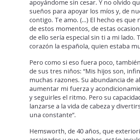
apoyándome sin cesar. Y no olvido que
sueños para apoyar los míos y, de n
contigo. Te amo. (...) El hecho es qu
de estos momentos, de estas ocasione
de ello sería especial sin ti a mi lado.
corazón la española, quien estaba m
Pero como si eso fuera poco, tambié
de sus tres niños: “Mis hijos son, inf
muchas razones. Su abundancia de ale
aumentar mi fuerza y acondicionamien
y seguirles el ritmo. Pero su capacid
lanzarse a la vida de cabeza y diverti
una constante”.
Hemsworth, de 40 años, que exteriori
arraigados y que, ambos, están incul