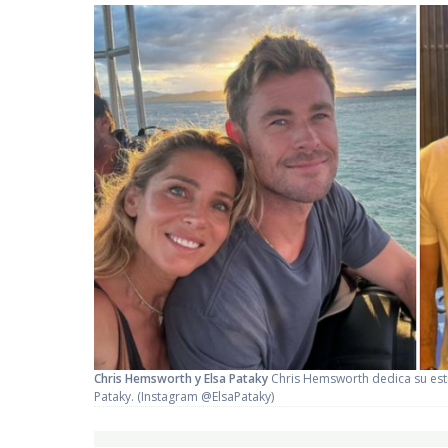
Chris Hemsworth y Elsa Pataky
Chris Hemsworth dedica su estr
Pataky.
(Instagram @ElsaPataky)