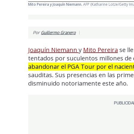
Mito Pereira y Joaquín Niemann.
AFP
(Katharine Lotze/Getty Im
Por
Guillermo Granero
Joaquín Niemann
y
Mito Pereira
se ll
tentados por suculentos millones de 
abandonar el PGA Tour por el nacien
sauditas. Sus presencias en las prim
disminuido notoriamente este año.
PUBLICIDA