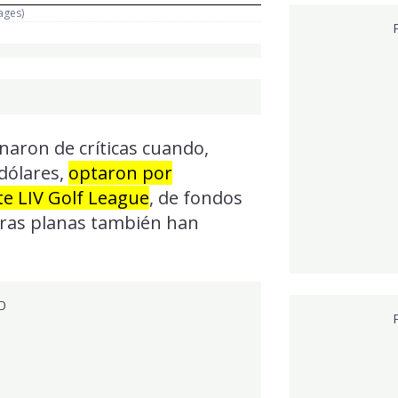
ages)
enaron de críticas cuando,
dólares,
optaron por
te LIV Golf League
, de fondos
eras planas también han
D