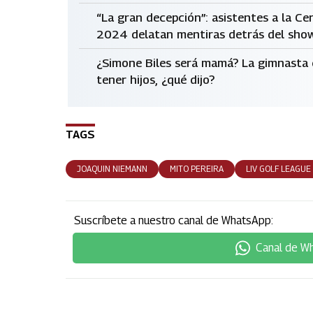
“La gran decepción”: asistentes a la Ce
2024 delatan mentiras detrás del sho
¿Simone Biles será mamá? La gimnasta e
tener hijos, ¿qué dijo?
TAGS
JOAQUIN NIEMANN
MITO PEREIRA
LIV GOLF LEAGUE
Suscríbete a nuestro canal de WhatsApp:
Canal de W