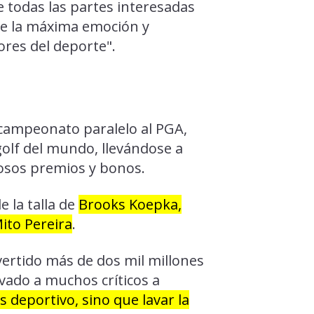
e todas las partes interesadas
ce la máxima emoción y
res del deporte".
 campeonato paralelo al PGA,
golf del mundo, llevándose a
iosos premios y bonos.
e la talla de
Brooks Koepka,
ito Pereira
.
vertido más de dos mil millones
vado a muchos críticos a
s deportivo, sino que lavar la